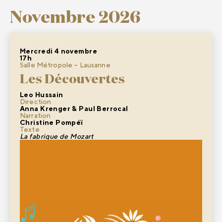
Novembre 2026
Mercredi 4 novembre
17h
Salle Métropole – Lausanne
Les Découvertes
Leo Hussain
Direction
Anna Krenger & Paul Berrocal
Narration
Christine Pompéï
Texte
La fabrique de Mozart