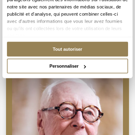
Direction
Anna Vieira Leite
notre site avec nos partenaires de médias sociaux, de
Soprano
Bethany Horak-Hallett
publicité et d'analyse, qui peuvent combiner celles-ci
Mezzo-soprano
avec d'autres informations que vous leur avez fournies
Hugh Cutting
Contre-ténor
ou qu'ils ont collectées lors de votre utilisation de leurs
James Way
Ténor
services.
Padraic Rowan
Baryton-basse
Ensemble Vocal de Lausanne
Tout autoriser
Georg Friedrich Haendel
Personnaliser