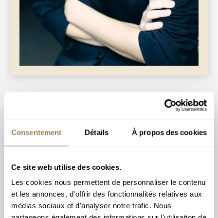
Consentement
Détails
À propos des cookies
Mercredi 28 octobre
19h30
Théâtre de Beaulieu – Lausanne
Ce site web utilise des cookies.
Jeudi 29 octobre
19h30
Les cookies nous permettent de personnaliser le contenu
Théâtre de Beaulieu – Lausanne
et les annonces, d'offrir des fonctionnalités relatives aux
Les Grands Concerts
médias sociaux et d'analyser notre trafic. Nous
William Christie
partageons également des informations sur l'utilisation de