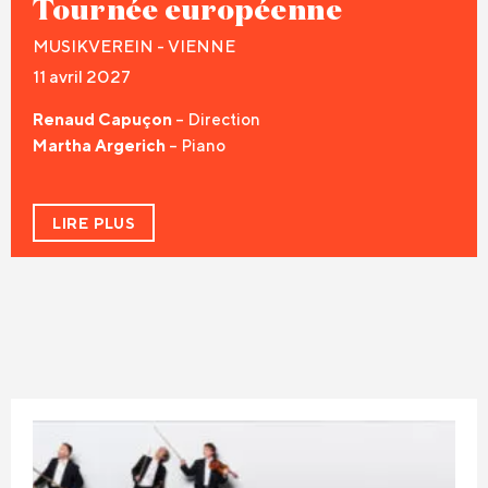
Tournée européenne
MUSIKVEREIN - VIENNE
11 avril 2027
Renaud Capuçon
– Direction
Martha Argerich
– Piano
LIRE PLUS