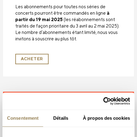
Les abonnements pour toutes nos séries de
concerts pourront être commandés en ligne
à
partir du 19 mai 2025
(les réabonnements sont
traités de façon prioritaire du 3 avril au 2 mai 2025).
Le nombre d’abonnements étant limité, nous vous
invitons à souscrire au plus tôt.
ACHETER
Également en vente à la
billetterie
Consentement
Détails
À propos des cookies
Offrez-vous un moment musical d’exception et