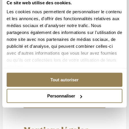
partagez votre passion !
Ce site web utilise des cookies.
La billetterie de l’Orchestre de Chambre de
Les cookies nous permettent de personnaliser le contenu
Lausanne vous propose des enregistrements de
l’orchestre au format CD, des affiches ainsi que
et les annonces, d'offrir des fonctionnalités relatives aux
des bons cadeaux du montant de votre choix.
médias sociaux et d'analyser notre trafic. Nous
partageons également des informations sur l'utilisation de
notre site avec nos partenaires de médias sociaux, de
publicité et d'analyse, qui peuvent combiner celles-ci
avec d'autres informations que vous leur avez fournies
ou qu'ils ont collectées lors de votre utilisation de leurs
services.
Tout autoriser
Conditions
Personnaliser
CONDITIONS GÉNÉRALES DE
VENTE