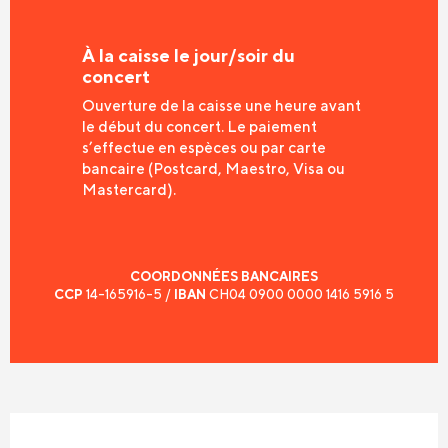
À la caisse le jour/soir du
concert
Ouverture de la caisse une heure avant
le début du concert. Le paiement
s’effectue en espèces ou par carte
bancaire (Postcard, Maestro, Visa ou
Mastercard).
COORDONNÉES BANCAIRES
CCP
14-165916-5 /
IBAN
CH04 0900 0000 1416 5916 5