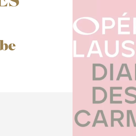
ES
be