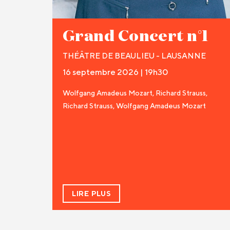
Grand Concert n°1
THÉÂTRE DE BEAULIEU - LAUSANNE
16 septembre 2026 | 19h30
Wolfgang Amadeus Mozart, Richard Strauss,
Richard Strauss, Wolfgang Amadeus Mozart
LIRE PLUS