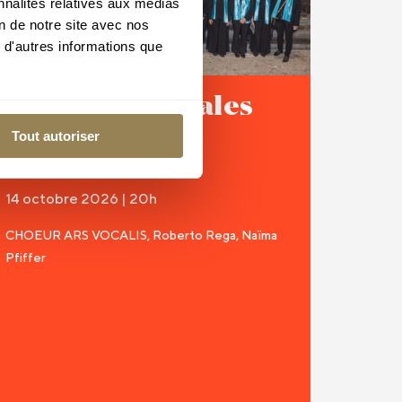
nnalités relatives aux médias
on de notre site avec nos
 d'autres informations que
Sociétés chorales
vaudoises
Tout autoriser
CATHÉDRALE - LAUSANNE
14 octobre 2026 | 20h
CHOEUR ARS VOCALIS, Roberto Rega, Naïma
Pfiffer