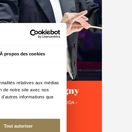
À propos des cookies
nnalités relatives aux médias
L’OCL à Martigny
on de notre site avec nos
 d'autres informations que
FONDATION PIERRE GIANADDA -
MARTIGNY
07 janvier 2027
Tout autoriser
Philippe Jordan
– Direction