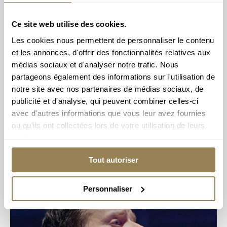
Ce site web utilise des cookies.
L’OCL à Évian
Les cookies nous permettent de personnaliser le contenu
LA GRANGE AU LAC - ÉVIAN
et les annonces, d'offrir des fonctionnalités relatives aux
médias sociaux et d'analyser notre trafic. Nous
28 novembre 2026
partageons également des informations sur l'utilisation de
Renaud Capuçon
– Direction
notre site avec nos partenaires de médias sociaux, de
publicité et d'analyse, qui peuvent combiner celles-ci
avec d'autres informations que vous leur avez fournies
LIRE PLUS
ou qu'ils ont collectées lors de votre utilisation de leurs
services.
Tout autoriser
Personnaliser