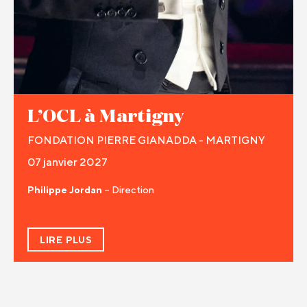
L’OCL à Martigny
FONDATION PIERRE GIANADDA - MARTIGNY
07 janvier 2027
Philippe Jordan
– Direction
LIRE PLUS