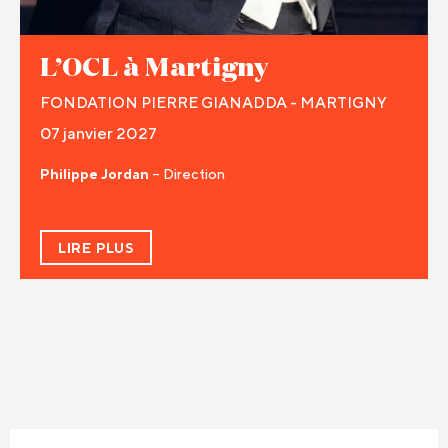
L’OCL à Martigny
FONDATION PIERRE GIANADDA - MARTIGNY
07 janvier 2027
Philippe Jordan
– Direction
LIRE PLUS