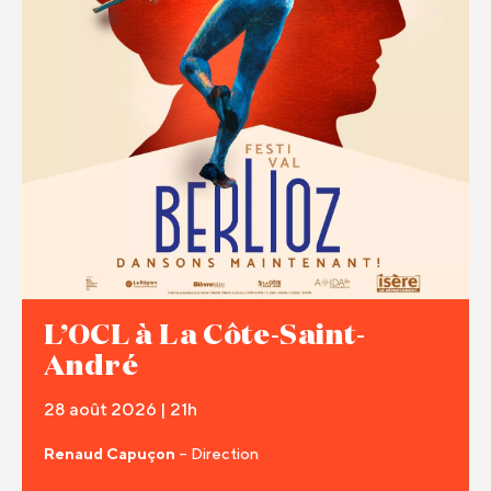
L’OCL à La Côte-Saint-
André
28 août 2026 | 21h
Renaud Capuçon
– Direction