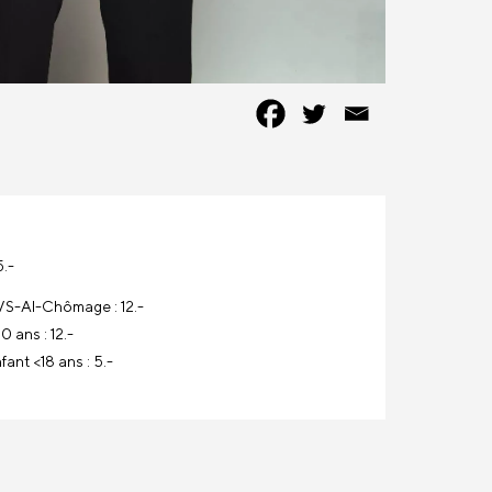
5.-
S-AI-Chômage : 12.-
0 ans : 12.-
fant <18 ans : 5.-