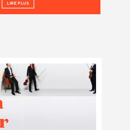
LIRE PLUS
à
r