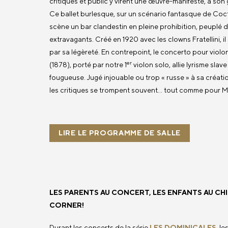
critiques et public y virent une œuvre-manifeste, à son
Ce ballet burlesque, sur un scénario fantasque de Coc
scène un bar clandestin en pleine prohibition, peuplé
extravagants. Créé en 1920 avec les clowns Fratellini, il
par sa légèreté. En contrepoint, le concerto pour violo
er
(1878), porté par notre 1
violon solo, allie lyrisme slav
fougueuse. Jugé injouable ou trop « russe » à sa créatio
les critiques se trompent souvent… tout comme pour M
LIRE LE PROGRAMME DE SALLE
LES PARENTS AU CONCERT, LES ENFANTS AU CH
CORNER!
Durant les concerts de la série
LES DOMINICALES
, le