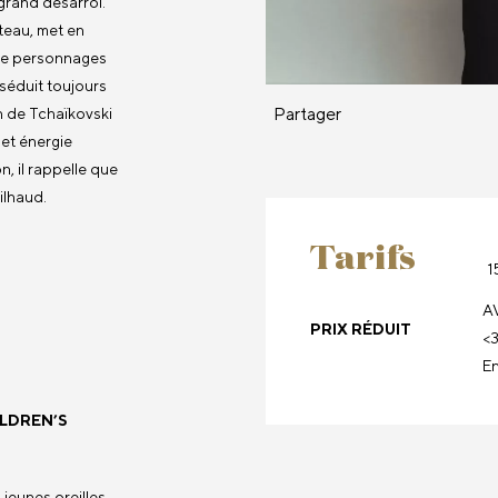
 grand désarroi.
teau, met en
 de personnages
 séduit toujours
Partager
n de Tchaïkovski
e et énergie
n, il rappelle que
ilhaud.
Tarifs
1
AV
PRIX RÉDUIT
<3
En
ILDREN’S
s jeunes oreilles