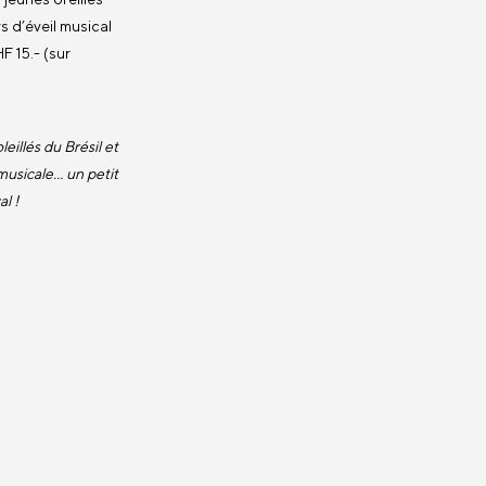
rs d’éveil musical
F 15.- (sur
illés du Brésil et
musicale… un petit
l !