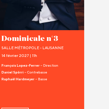
Dominicale n°3
SALLE MÉTROPOLE - LAUSANNE
14 février 2027 | 11h
François Lopez-Ferrer
– Direction
Daniel Spörri
– Contrebasse
Raphaël Hardmeyer
– Basse