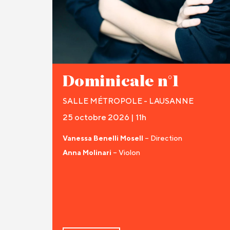
Dominicale n°1
SALLE MÉTROPOLE - LAUSANNE
25 octobre 2026 | 11h
Vanessa Benelli Mosell
– Direction
Anna Molinari
– Violon