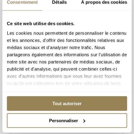
Consentement
Détails
À propos des cookies
Ce site web utilise des cookies.
Les cookies nous permettent de personnaliser le contenu
et les annonces, d'offrir des fonctionnalités relatives aux
médias sociaux et d'analyser notre trafic. Nous
partageons également des informations sur l'utilisation de
notre site avec nos partenaires de médias sociaux, de
Obtenez chaque mois des informations
publicité et d'analyse, qui peuvent combiner celles-ci
sur nos programmes.
avec d'autres informations que vous leur avez fournies
ou qu'ils ont collectées lors de votre utilisation de leurs
Titre
services.
*
M
Mme
Tout autoriser
Prénom
*
Personnaliser