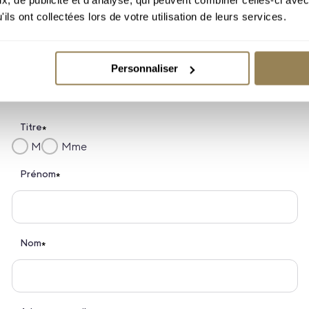
ils ont collectées lors de votre utilisation de leurs services.
Personnaliser
Obtenez chaque mois des informations sur nos programmes.
Titre
*
M
Mme
Prénom
*
Nom
*