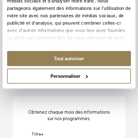
Abonnez-vous à
médias sociaux et d'analyser notre trafic. Nous
partageons également des informations sur l'utilisation de
notre newsletter
notre site avec nos partenaires de médias sociaux, de
publicité et d'analyse, qui peuvent combiner celles-ci
avec d'autres informations que vous leur avez fournies
ou qu'ils ont collectées lors de votre utilisation de leurs
services.
Tout autoriser
Personnaliser
Obtenez chaque mois des informations
sur nos programmes.
Titre
*