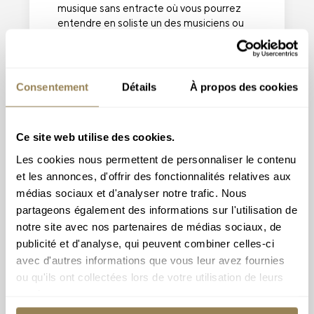
musique sans entracte où vous pourrez
entendre en soliste un des musiciens ou
musicienne de l’OCL ainsi que de
nouveaux talents internationaux.
L’occasion également d’apprécier une
carte blanche à l’HEMU.
Consentement
Détails
À propos des cookies
VOIR TOUTES LES
DOMINICALES
Ce site web utilise des cookies.
Les cookies nous permettent de personnaliser le contenu
et les annonces, d'offrir des fonctionnalités relatives aux
médias sociaux et d'analyser notre trafic. Nous
Les Entractes
partageons également des informations sur l'utilisation de
notre site avec nos partenaires de médias sociaux, de
Une série de concerts de musique de
publicité et d'analyse, qui peuvent combiner celles-ci
chambre à la pause de midi à la Salle
avec d'autres informations que vous leur avez fournies
Paderewski. En trio, quatuor, quintette,
ou qu'ils ont collectées lors de votre utilisation de leurs
sextuor ou septuor, les musiciennes et les
musiciens de l’OCL vous proposent des
services.
œuvres phares du répertoire en toute