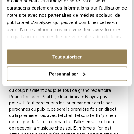
médias sociaux et d'analyser notre trafic. Nous
tout ce travail ait déjà été fait par des gens comme
partageons également des informations sur l'utilisation de
Harnoncourt, Norrington…ce qui se faisait à l’époque
baroque, on ne peut plus l’ignorer. Je ne sais pas si la
notre site avec nos partenaires de médias sociaux, de
démarche doit être d’apporter quelque chose de
publicité et d'analyse, qui peuvent combiner celles-ci
nouveau. Ce n’est pas le nouveau qui m’intéresse, c’est
avec d'autres informations que vous leur avez fournies
l’adaptation : à un orchestre, à une salle, à un soliste, à
ou qu'ils ont collectées lors de votre utilisation de leurs
un temps de la vie…et des gens comme Bruckner ou
services.
Mahler n’ont pas arrêté de refaire des orchestrations
notamment pour s’adapter à la salle. C’est seulement
Tout autoriser
dans ces contextes-là qu’on peut voir de la nouveauté.
Certains orchestres s’interdisent de jouer des œuvres
qu’ils jugent galvaudées comme la 5e symphonie de
Personnaliser
Beethoven. On n’ose plus les programmer ! Il m’est
arrivé assez souvent de parler avec des musiciens qui
du coup n’avaient pas joué tout ce grand répertoire.
Pour citer Jean-Paul II, je leur dirais : « N’ayez pas
peur ». Il faut continuer à les jouer car pour certaines
personnes du public, ce sera la première fois en direct
ou la première fois avec tel chef, tel soliste. Il n’y a rien
de tel que de faire la démarche d’aller en salle et non
de recevoir la musique chez soi. Et même si l’on est
attiré a priori par ce qu’on connaît déjà, on peut être au