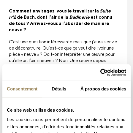
Comment envisagez-vous le travail sur la
Suite
n°2
de Bach, dont l’air de la
Badinerie
est connu
de tous ? Arrivez-vous à l’aborder de manière
neuve ?
C’est une question intéressante mais que j’aurais envie
de déconstruire. Qu’est-ce que ça veut dire : voir une
pièce « neuve » ? Doit-on interpréter une œuvre pour
qu’elle ait l’air « neuve » ? Non. Une œuvre depuis
qu’elle est née, est « ancienne », à partir du moment où
elle est créée, elle existe. Le rôle d’un interprète, c’est
d’essayer de comprendre un compositeur, d’être son
serviteur, son avocat, son disciple, de se laisser guider
Consentement
Détails
À propos des cookies
par l’œuvre. Je redoute le fait de penser qu’on doit
obligatoirement découvrir quelque chose de nouveau.
C’est possible, à travers des recherches historiques,
Ce site web utilise des cookies.
quand on a redécouvert par exemple chez Mozart des
nouvelles versions, des autographes…Là, oui, on a
Les cookies nous permettent de personnaliser le contenu
redécouvert des partitions originales, on a pu les
et les annonces, d'offrir des fonctionnalités relatives aux
repenser. Mais aujourd’hui nous avons la chance que