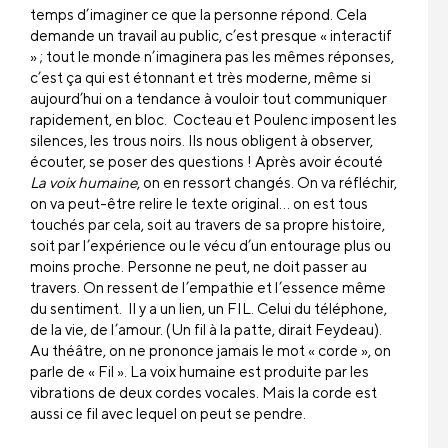
temps d’imaginer ce que la personne répond. Cela
demande un travail au public, c’est presque « interactif
» ; tout le monde n’imaginera pas les mêmes réponses,
c’est ça qui est étonnant et très moderne, même si
aujourd’hui on a tendance à vouloir tout communiquer
rapidement, en bloc. Cocteau et Poulenc imposent les
silences, les trous noirs. Ils nous obligent à observer,
écouter, se poser des questions ! Après avoir écouté
La voix humaine
, on en ressort changés. On va réfléchir,
on va peut-être relire le texte original… on est tous
touchés par cela, soit au travers de sa propre histoire,
soit par l’expérience ou le vécu d’un entourage plus ou
moins proche. Personne ne peut, ne doit passer au
travers. On ressent de l’empathie et l’essence même
du sentiment. Il y a un lien, un FIL. Celui du téléphone,
de la vie, de l’amour. (Un fil à la patte, dirait Feydeau).
Au théâtre, on ne prononce jamais le mot « corde », on
parle de « Fil ». La voix humaine est produite par les
vibrations de deux cordes vocales. Mais la corde est
aussi ce fil avec lequel on peut se pendre.