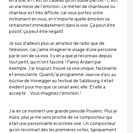
en a une, et c’est un cadeau qu’on oublie parfois ! C’est
un vrai miroir de l’émotion. Le métier de chanteuse ou
chanteur est très difficile, car vous portez votre
instrument en vous, et n’importe quelle émotion se
retransmet immédiatement dans la voix. Ça peut être
positif, ça peut être négatif.
Je suis d’ailleurs plus un amateur de radio que de
télévision, car j’aime imaginer le visage d’une personne
par le son de sa voix. Il y en a que je reconnais depuis
tout petit, qui m’ont fasciné ! Fanny Ardant par
exemple. J’ai toujours trouvé sa voix unique, fascinante
et envoutante. Quand j’ai programmé
Jeanne d’arc au
bûcher
de Honegger au festival de Salzbourg, il était
évident pour moi que ce serait avec elle. Et elle a
accepté… Vous imaginez l’émotion !
J’ai en ce moment une grande période Poulenc. Plus je
mûris, plus je me sens proche de ce compositeur qui
était une personnalité écorchée vive. Un compositeur
qu’on reconnait dès les premières notes, typiquement