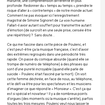
maturité, une compréhension différente et plus
profonde. Redonner du « temps au temps », prendre le
risque d’aller à « contretemps » de notre monde actuel.
Comment ne pas évoquer ici l’enregistrement
magistral de Simone Signoret de
La voix humaine.
Fallait-il avoir autant souffert pour transmettre autant
d’émotion (de surcroît en une seule prise, censée être
une répétition) ? Sans doute…
Ce qui me fascine dans cette pièce de Poulenc, et
c’est peut-être ça la musique française, c’est d’avoir
des extrêmes regroupés dans une périodicité très
rapide. On passe du comique absurde (quand elle se
trompe de numéro de téléphone) à des phrases qui
sont d’une pureté incroyable (quand elle parle de
suicide – Poulenc était fasciné par la mort). On voit
cette femme déchirée, en face de nous, au téléphone,
et le défi va être pour les spectateurs et les musiciens
d’imaginer ce que répond le « Monsieur ». C’est ça qui
est si spécial et novateur ! Il y a de nombreux points
d’orgues (des moments où la musique s’arrête), parfois
toutes les trois mesures. Poulenc veut nous laisser le