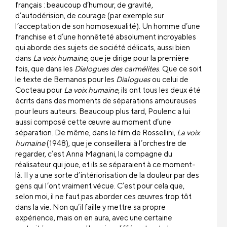
français : beaucoup d’humour, de gravité,
d’autodérision, de courage (par exemple sur
l’acceptation de son homosexualité). Un homme d’une
franchise et d’une honnêteté absolument incroyables
qui aborde des sujets de société délicats, aussi bien
dans
La voix humaine
, que je dirige pour la première
fois, que dans les
Dialogues des carmélites
. Que ce soit
le texte de Bernanos pour les
Dialogues
ou celui de
Cocteau pour
La voix humaine
, ils ont tous les deux été
écrits dans des moments de séparations amoureuses
pour leurs auteurs. Beaucoup plus tard, Poulenc a lui
aussi composé cette œuvre au moment d’une
séparation. De même, dans le film de Rossellini,
La voix
humaine
(1948), que je conseillerai à l’orchestre de
regarder, c’est Anna Magnani, la compagne du
réalisateur qui joue, et ils se séparaient à ce moment-
là. Il y a une sorte d’intériorisation de la douleur par des
gens qui l’ont vraiment vécue. C’est pour cela que,
selon moi, il ne faut pas aborder ces œuvres trop tôt
dans la vie. Non qu’il faille y mettre sa propre
expérience, mais on en aura, avec une certaine